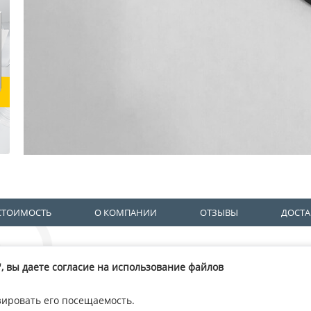
СТОИМОСТЬ
О КОМПАНИИ
ОТЗЫВЫ
ДОСТА
info@ve
10:00
18:00
+7 (495)
660-36-41
с
до
Пн - Пт
 вы даете согласие на использование файлов
ква, ул. Дорожная, д. 3, корп
+7 (926)
272-04-84
19
723790378
зировать его посещаемость.
1117746157264