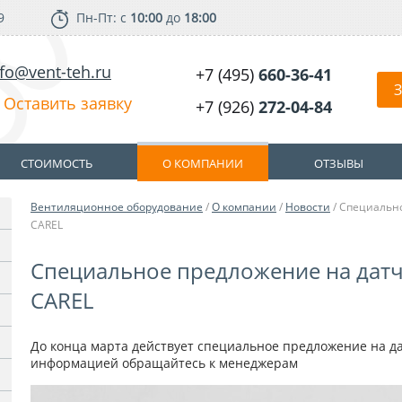
9
Пн-Пт: с
10:00
до
18:00
nfo@vent-teh.ru
+7 (495)
660-36-41
З
Оставить заявку
+7 (926)
272-04-84
СТОИМОСТЬ
О КОМПАНИИ
ОТЗЫВЫ
Вентиляционное оборудование
/
О компании
/
Новости
/ Cпециально
CAREL
Cпециальное предложение на датч
CAREL
До конца марта действует специальное предложение на да
информацией обращайтесь к менеджерам