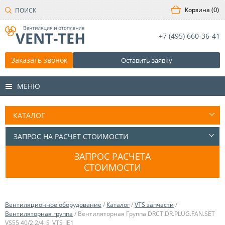
0
+7 (495)
660-36-41
Заказать звонок
Оставить заявку
МЕНЮ
ЗАПРОС РАСЧЕТА
СТОИМОСТИ
Вентиляционное оборудование
/
Каталог
/
VTS запчасти
/
Вентиляторная группа
/ Вентиляторная Группа DRCT.DR.PLUG.FAN.SET
VS55 40/2,2/4_S_VTS_IE1