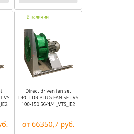
В наличии
et
Direct driven fan set
T VS
DRCT.DR.PLUG.FAN.SET VS
_IE2
100-150 56/4/4 _VTS_IE2
уб.
от 66350,7 руб.