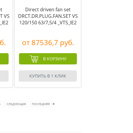
et
Direct driven fan set
T VS
DRCT.DR.PLUG.FAN.SET VS
_IE2
120/150 63/7,5/4 _VTS_IE2
б.
от 87536,7 руб.
В КОРЗИНУ
КУПИТЬ В 1 КЛИК
»
4
СЛЕДУЮЩАЯ
ПОСЛЕДНЯЯ