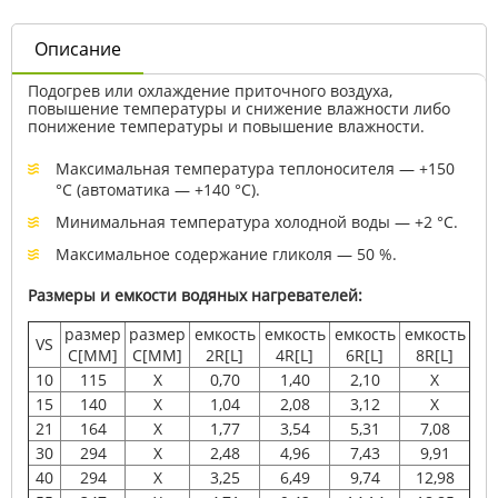
Описание
Подогрев или охлаждение приточного воздуха,
повышение температуры и снижение влажности либо
понижение температуры и повышение влажности.
Максимальная температура теплоносителя — +150
°С (автоматика — +140 °С).
Минимальная температура холодной воды — +2 °С.
Максимальное содержание гликоля — 50 %.
Размеры и емкости водяных нагревателей:
размер
размер
емкость
емкость
емкость
емкость
VS
С[MM]
C[MM]
2R[L]
4R[L]
6R[L]
8R[L]
10
115
X
0,70
1,40
2,10
X
15
140
X
1,04
2,08
3,12
X
21
164
X
1,77
3,54
5,31
7,08
30
294
X
2,48
4,96
7,43
9,91
40
294
X
3,25
6,49
9,74
12,98