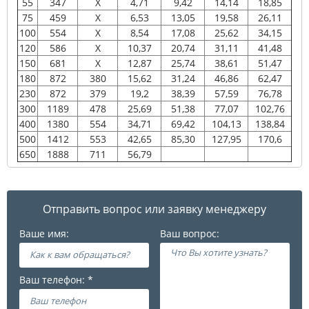
55
347
X
4,71
9,42
14,14
18,85
75
459
X
6,53
13,05
19,58
26,11
100
554
X
8,54
17,08
25,62
34,15
120
586
X
10,37
20,74
31,11
41,48
150
681
X
12,87
25,74
38,61
51,47
180
872
380
15,62
31,24
46,86
62,47
230
872
379
19,2
38,39
57,59
76,78
300
1189
478
25,69
51,38
77,07
102,76
400
1380
554
34,71
69,42
104,13
138,84
500
1412
553
42,65
85,30
127,95
170,6
650
1888
711
56,79
Отправить вопрос или заявку менеджеру