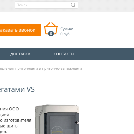
Сумма:
аказать звонок
0
0 руб.
ДОСТАВКА
КОНТАКТЫ
равления приточными и приточно-вытяжными
гатами VS
ания ООО
цией
о изготовителя
ные щиты
цев.