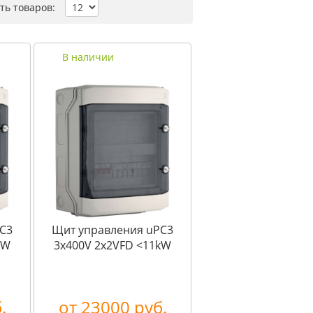
ть товаров:
В наличии
C3
Щит управления uPC3
kW
3x400V 2x2VFD <11kW
.
от 23000 руб.