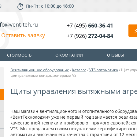
9
Пн-Пт: с
10:00
до
18:00
nfo@vent-teh.ru
+7 (495)
660-36-41
З
Оставить заявку
+7 (926)
272-04-84
СТОИМОСТЬ
О КОМПАНИИ
ОТЗЫВЫ
Вентиляционное оборудование
/
Каталог
/
VTS автоматика
/ Щит уп
центральными кондиционерами VS
Щиты управления вытяжными агре
Наш магазин вентиляционного и отопительного оборудов
«ВентТехнолоджи» уже не первый год занимается реализа
качественной техники и приборов от прямого европейског
VTS. Мы предлагаем своим покупателям сертифицирован
автоматики высочайшего качества с гарантией от 12 меся