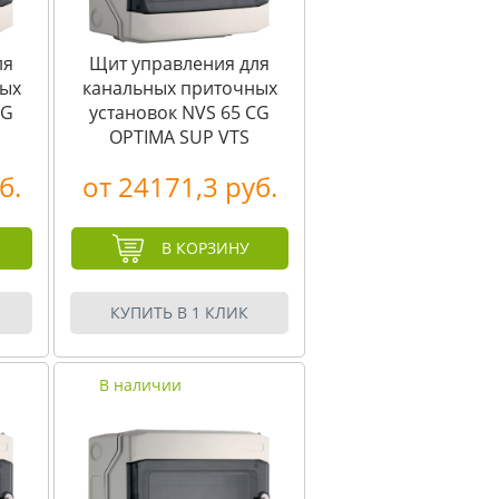
ля
Щит управления для
ных
канальных приточных
CG
установок NVS 65 CG
OPTIMA SUP VTS
б.
от 24171,3 руб.
В КОРЗИНУ
КУПИТЬ В 1 КЛИК
В наличии